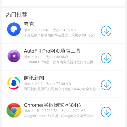
热门推荐
夸克
版本： 7.0.7.940
大小：3.16 MB
夸克延续了移动端的简洁理念，采用极简UI设计，并将强大的夸克云盘功能无缝集成其中。该版本整合了智能搜索、...
AutoFill Pro网页填表工具
版本： 2.1.0
大小：39.5MB
AutoFillPro是一款专为浏览器打造的专业网页自动填表插件，能帮用户快速完成重...
腾讯新闻
版本： 2.0.7
大小：77.30 MB
腾讯新闻是腾讯公司精心打造的7x24小时全方位资讯应用，提供高效、优质的精品资讯服务。在这里，你可以快速获...
Chrome(谷歌浏览器)64位
版本： 151.0.7922.72
大小：12.02 MB
GoogleChrome64位是由Google公司基于Chromium开源项目开发的网络浏览器，专为64位操作系统架构设计。与32...