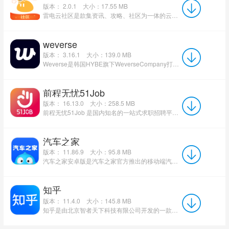
版本： 2.0.1
大小：17.55 MB
雷电云社区是款集资讯、攻略、社区为一体的云手机玩家营地，面向广大云手机用户与手游爱好者，提供最新活动资...
weverse
版本： 3.16.1
大小：139.0 MB
Weverse是韩国HYBE旗下WeverseCompany打造的全球一站式粉丝社区APP，适配安卓、iOS移动端，整合原V-...
前程无忧51Job
版本： 16.13.0
大小：258.5 MB
前程无忧51Job 是国内知名的一站式求职招聘平台，汇聚海量全职、实习、校招等优质岗位，覆盖全行业与全国多地...
汽车之家
版本： 11.86.9
大小：95.8 MB
汽车之家安卓版是汽车之家官方推出的移动端汽车服务APP，集实时汽车资讯、精准询价、贷款购车、养车...
知乎
版本： 11.4.0
大小：145.8 MB
知乎是由北京智者天下科技有限公司开发的一款中文问答社区与原创内容平台，知乎以问答为核心，汇聚了各行各业...