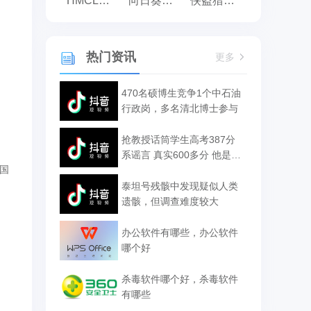
HMCL启动器
向日葵远程控制
侠盗猎车手:罪恶都市之侠盗无双
热门资讯
更多
470名硕博生竞争1个中石油
行政岗，多名清北博士参与
抢教授话筒学生高考387分
系谣言 真实600多分 他是学
国
霸
泰坦号残骸中发现疑似人类
遗骸，但调查难度较大
办公软件有哪些，办公软件
哪个好
杀毒软件哪个好，杀毒软件
有哪些