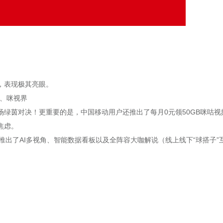
，表现极其亮眼。
）、咪视界
场绿茵对决！更重要的是，中国移动用户还推出了每月0元领50GB咪咕视
焦虑。
视频推出了AI多视角、智能数据看板以及全阵容大咖解说（线上线下“球搭子”