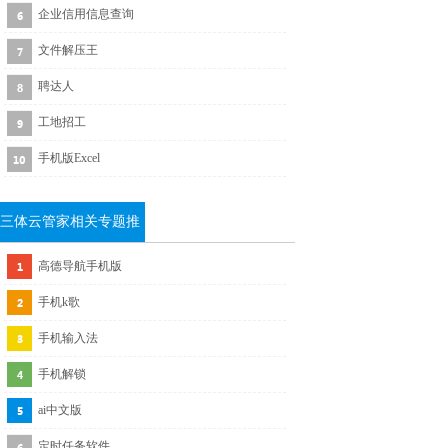
企业信用信息查询
文件解压王
聘达人
工地招工
手机版Excel
三体云管家相关专题推
荐
高德导航手机版
手机k歌
手机输入法
手机解锁
ai中文版
定时任务软件