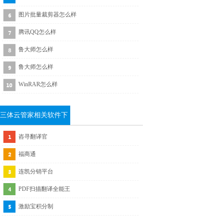
图片批量裁剪器怎么样
腾讯QQ怎么样
鲁大师怎么样
鲁大师怎么样
WinRAR怎么样
三体云管家相关软件下
载
咨寻翻译官
福商通
连凯分销平台
PDF扫描翻译全能王
激励宝积分制