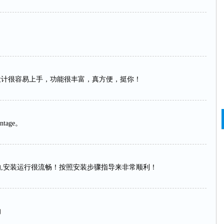
，界面设计很容易上手，功能很丰富，真方便，挺你！
tage。
挺满意的,安装运行很流畅！按照安装步骤指导来非常顺利！
的