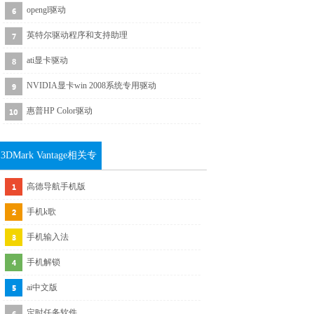
opengl驱动
英特尔驱动程序和支持助理
ati显卡驱动
NVIDIA显卡win 2008系统专用驱动
惠普HP Color驱动
3DMark Vantage相关专
题推荐
高德导航手机版
手机k歌
手机输入法
手机解锁
ai中文版
定时任务软件