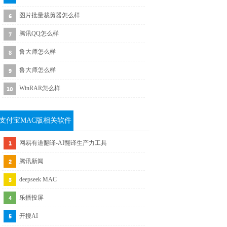
图片批量裁剪器怎么样
腾讯QQ怎么样
鲁大师怎么样
鲁大师怎么样
WinRAR怎么样
支付宝MAC版相关软件
下载
网易有道翻译-AI翻译生产力工具
腾讯新闻
deepseek MAC
乐播投屏
开搜AI