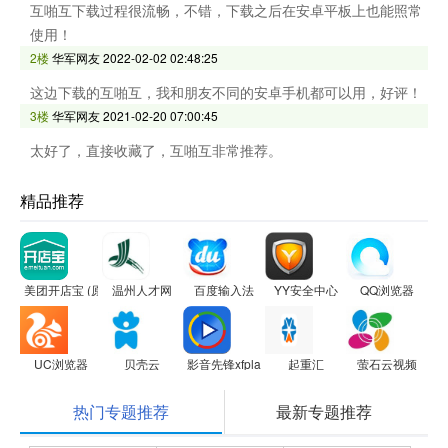
互啪互下载过程很流畅，不错，下载之后在安卓平板上也能照常
使用！
2楼
华军网友
2022-02-02 02:48:25
这边下载的互啪互，我和朋友不同的安卓手机都可以用，好评！
3楼
华军网友
2021-02-20 07:00:45
太好了，直接收藏了，互啪互非常推荐。
精品推荐
美团开店宝 (原美团商家)
温州人才网
百度输入法
YY安全中心
QQ浏览器
UC浏览器
贝壳云
影音先锋xfplay 2.9.0 For iphone
起重汇
萤石云视频
热门专题推荐
最新专题推荐