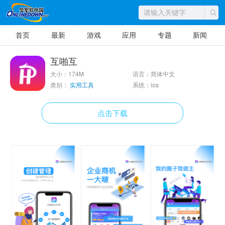
首页
最新
游戏
应用
专题
新闻
互啪互
大小：174M
语言：简体中文
类别：
实用工具
系统：ios
点击下载