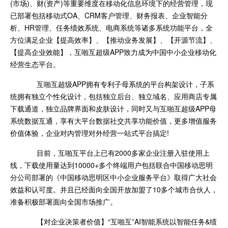
(市场)、财(资产)等重要维度在移动化信息环境下的经营管理，现
已部署包括移动式OA、CRM客户管理、财务报表、企业智能分
析、HR管理、任务绩效系统、电商系统等诸多系统功能平台，全
方位满足企业【提高效率】、【推动业务发展】、【开源节流】、
【提高企业效能】，互啪互超级APP致力成为中国中小企业移动化
经营生态平台。
互啪互超级APP拥有专利子母系统的平台构架设计，子系
统拥有独立个性化设计，包括独立后台、独立域名、应用商店专属
下载通道，独立品牌界面和皮肤设计，同时又与互啪互超级APP母
系统数据互通，享有大平台数据社交共享功能价值，更多增值服务
价值体验，企业对内管理对外经营一站式平台搞定!
目前，互啪互平台上已有2000多家企业注册入驻使用上
线，下载使用量达到10000+多个终端用户包括联合中国移动思明
分公司部署的《中国移动思明区中小企业服务平台》取得广大社会
效益和认可度。并且已经面向全国开放加盟了10多个城市合伙人，
准备积极部署面向全国市场推广。
【对企业决策者价值】“互啪互”AI智能系统以智能任务&绩