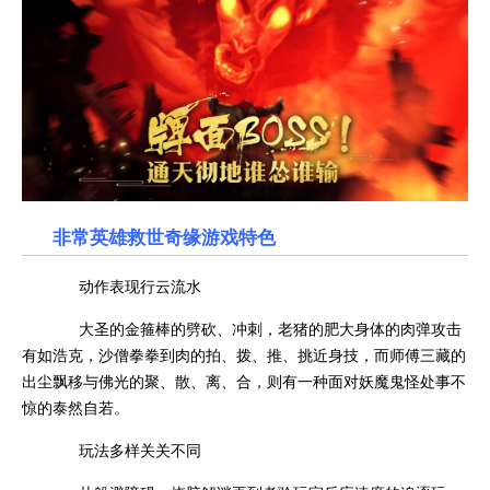
非常英雄救世奇缘游戏特色
动作表现行云流水
大圣的金箍棒的劈砍、冲刺，老猪的肥大身体的肉弹攻击
有如浩克，沙僧拳拳到肉的拍、拨、推、挑近身技，而师傅三藏的
出尘飘移与佛光的聚、散、离、合，则有一种面对妖魔鬼怪处事不
惊的泰然自若。
玩法多样关关不同