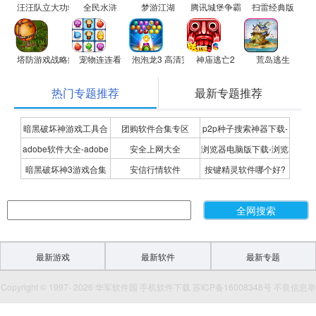
汪汪队立大功救火救援小游戏
全民水浒
梦游江湖
腾讯城堡争霸
扫雷经典版
塔防游戏战略疯狂网游
宠物连连看
泡泡龙3 高清完美版
神庙逃亡2
荒岛逃生
热门专题推荐
最新专题推荐
暗黑破坏神游戏工具合
团购软件合集专区
p2p种子搜索神器下载-
adobe软件大全-adobe
安全上网大全
浏览器电脑版下载-浏览
集
P2P种子搜索神器专题
暗黑破坏神3游戏合集
安信行情软件
按键精灵软件哪个好?
全系列软件下载-adobe
器下载合集
按键精灵软件合集
软件下载
最新游戏
最新软件
最新专题
Copyright © 1997- 2026 华军软件园 手机软件下载 苏ICP备16008348号 不良信息举