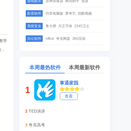
游戏娱乐
雷神加速器
腾讯助手
迅游
影音软件
抖音电脑版
爱奇艺
优酷视频
系统安全
鲁大师
方正字体
2345卫士
办公软件
office
夸克网盘
360压缩
教学
动，
本周最热软件
本周最新软件
掌通家园
1
查看
2
TED演讲
3
夸克高考