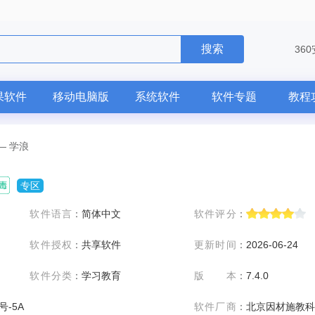
搜索
36
果软件
移动电脑版
系统软件
软件专题
教程
—
学浪
专区
软件语言
：
简体中文
软件评分
：
软件授权
：
共享软件
更新时间
：
2026-06-24
软件分类
：
学习教育
版本
：
7.4.0
号-5A
软件厂商
：