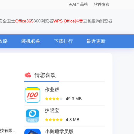
AI产品榜
软件发布
0安全卫士
Office365
360浏览器
WPS Office
抖音
豆包
搜狗浏览器
攻略
装机必备
下载排行
最近更新
猜您喜欢
作业帮
49.3 MB
护眼宝
4.8 MB
北京因材施教科技有限公司
小鹅通学员版