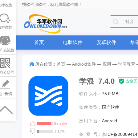
找软件用软件，就到华军软件园！
抖音
首页
电脑软件
安卓软件
苹
所在位置：
首页
—
Android软件
—
应用
—
学习教育
学浪 7.4.0
软件大小
：
75.0 MB
软件类型
：
国产软件
应用平台
：
Android
98.89%
1.11%
备案号
：
京ICP备20009414