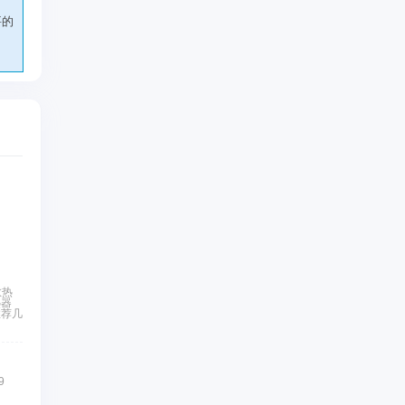
要的
散热
热器
推荐几
9