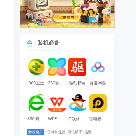
广告
装机必备
360卫士
360软件管家
驱动精灵
百度网盘
360浏览器
WPS Office
QQ游戏大厅
雷电模拟器
游戏娱乐
雷神加速器
腾讯助手
迅游