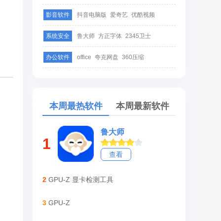
影音软件
抖音电脑版
爱奇艺
优酷视频
系统安全
鲁大师
方正字体
2345卫士
办公软件
office
夸克网盘
360压缩
本周最热软件
本周最新软件
鲁大师
1
查看
2
GPU-Z 显卡检测工具
3
GPU-Z