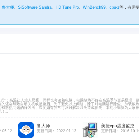
：
鲁大师
、
SiSoftware Sandra
、
HD Tune Pro
、
WinBench99
、
cpu-z
等，有需
烤模式”；高温让人难人忍受，同样也考验着电脑，电脑散热不好在高温季节更易显现；
重的还会导致自动关机或是重启。为了避免以上问题，除了对电脑进行除尘、加装散
否有散热问题的好方法，温度如有异常可及时解决以免造成损失，本期小编就为大家
...
鲁大师
美捷cpu温度监控
2-05-12
更新日期：
2022-01-13
更新日期：
2016-10-1