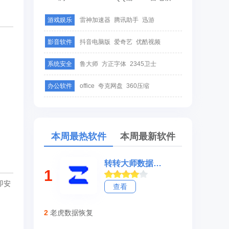
游戏娱乐
雷神加速器
腾讯助手
迅游
影音软件
抖音电脑版
爱奇艺
优酷视频
系统安全
鲁大师
方正字体
2345卫士
办公软件
office
夸克网盘
360压缩
本周最热软件
本周最新软件
转转大师数据修复软件
1
即安
查看
2
老虎数据恢复