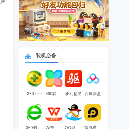
最新
广告
装机必备
360卫士
360软件管家
驱动精灵
百度网盘
360浏览器
WPS Office
QQ游戏大厅
雷电模拟器