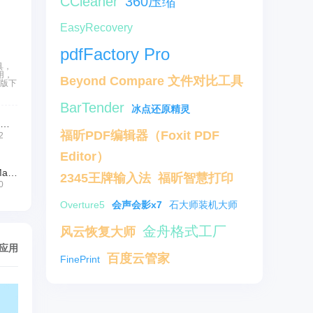
CCleaner
360压缩
EasyRecovery
pdfFactory Pro
具，
用，
Beyond Compare 文件对比工具
方版下
BarTender
冰点还原精灵
乐易佳U盘数据恢复软件
福昕PDF编辑器（Foxit PDF
2
Editor）
321 U盘数据恢复(Mac版)
2345王牌输入法
福昕智慧打印
0
Overture5
会声会影x7
石大师装机大师
金舟格式工厂
风云恢复大师
/应用
百度云管家
FinePrint