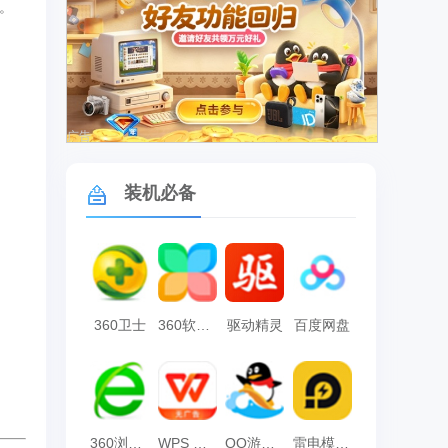
。
广告
装机必备
360卫士
360软件管家
驱动精灵
百度网盘
360浏览器
WPS Office
QQ游戏大厅
雷电模拟器