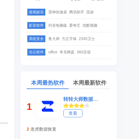
游戏娱乐
雷神加速器
腾讯助手
迅游
影音软件
抖音电脑版
爱奇艺
优酷视频
系统安全
鲁大师
方正字体
2345卫士
办公软件
office
夸克网盘
360压缩
本周最热软件
本周最新软件
转转大师数据修复软件
1
查看
2
老虎数据恢复