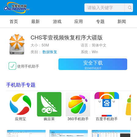
首页
最新
游戏
应用
专题
新闻
CHS零壹视频恢复程序大疆版
大小：50M
语言：简体中文
类别：
数据恢复
系统：Win
安全下载
使用手机助手
需2345手机助手
手机助手专题
应用宝
豌豆荚
360手机助手
百度手机助手
应