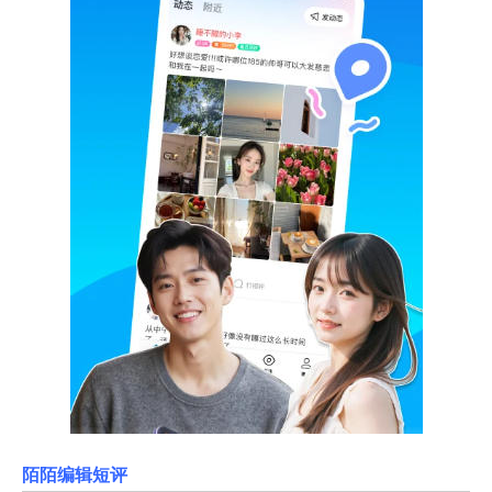
陌陌编辑短评