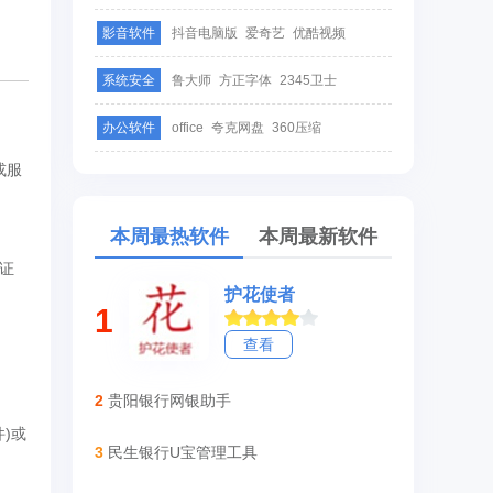
影音软件
抖音电脑版
爱奇艺
优酷视频
系统安全
鲁大师
方正字体
2345卫士
办公软件
office
夸克网盘
360压缩
或服
本周最热软件
本周最新软件
动证
护花使者
1
查看
2
贵阳银行网银助手
)或
3
民生银行U宝管理工具