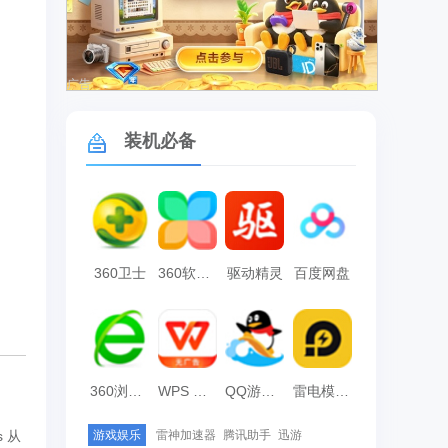
广告
装机必备
360卫士
360软件管家
驱动精灵
百度网盘
360浏览器
WPS Office
QQ游戏大厅
雷电模拟器
s 从
游戏娱乐
雷神加速器
腾讯助手
迅游