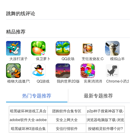
跳舞的线评论
精品推荐
大连打滚子
保卫萝卜
QQ农场
烹饪发烧友:Cooking Fever
模拟山羊
植物大战僵尸2
QQ游戏
我的世界2D版
宾果消消消
Chrome小恐龙游戏:
热门专题推荐
最新专题推荐
暗黑破坏神游戏工具合
团购软件合集专区
p2p种子搜索神器下载-
adobe软件大全-adobe
安全上网大全
浏览器电脑版下载-浏览
集
P2P种子搜索神器专题
暗黑破坏神3游戏合集
安信行情软件
按键精灵软件哪个好?
全系列软件下载-adobe
器下载合集