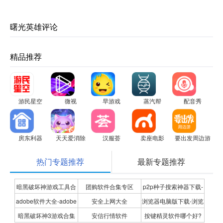
曙光英雄评论
精品推荐
游民星空
微视
早游戏
蒸汽帮
配音秀
房东利器
天天爱消除
汉服荟
卖座电影
要出发周边游
热门专题推荐
最新专题推荐
暗黑破坏神游戏工具合
团购软件合集专区
p2p种子搜索神器下载-
adobe软件大全-adobe
安全上网大全
浏览器电脑版下载-浏览
集
P2P种子搜索神器专题
暗黑破坏神3游戏合集
安信行情软件
按键精灵软件哪个好?
全系列软件下载-adobe
器下载合集