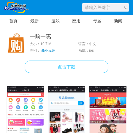
首页
最新
游戏
应用
专题
新闻
一购一惠
大小：10.7 M
语言：中文
类别：
商业应用
系统：ios
点击下载