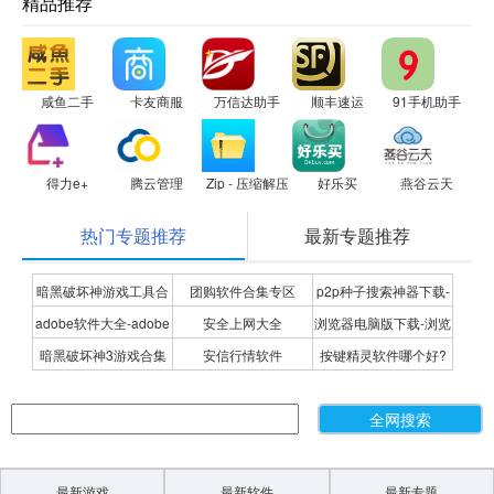
精品推荐
咸鱼二手
卡友商服
万信达助手
顺丰速运
91手机助手
得力e+
腾云管理
Zip - 压缩解压缩的文件管理工具
好乐买
燕谷云天
热门专题推荐
最新专题推荐
暗黑破坏神游戏工具合
团购软件合集专区
p2p种子搜索神器下载-
adobe软件大全-adobe
安全上网大全
浏览器电脑版下载-浏览
集
P2P种子搜索神器专题
暗黑破坏神3游戏合集
安信行情软件
按键精灵软件哪个好?
全系列软件下载-adobe
器下载合集
按键精灵软件合集
软件下载
最新游戏
最新软件
最新专题