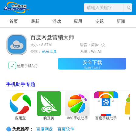
首页
最新
游戏
应用
专题
新闻
百度网盘营销大师
大小：8.87M
语言：简体中文
类别：
站长工具
系统：WinAll
安全下载
使用手机助手
需2345手机助手
手机助手专题
应用宝
豌豆荚
360手机助手
百度手机助手
应
为您推荐：
百度网盘
百度软件