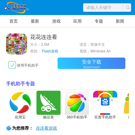
首页
最新
游戏
应用
专题
新闻
花花连连看
大小：2.5M
语言：简体中文
类别：
Flash游戏
系统：Windows All
安全下载
使用手机助手
需2345手机助手
手机助手专题
应用宝
豌豆荚
360手机助手
百度手机助手
应
为您推荐：
连连看游戏