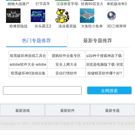
植物大战僵尸
打字高手
汉语拼音字母表
经典90坦克大战
单机版传奇3
抢滩登陆战
街头霸王2
连连看原版
大鱼吃小鱼单机游戏合集
3D三维弹球
热门专题推荐
最新专题推荐
暗黑破坏神游戏工具合
团购软件合集专区
p2p种子搜索神器下载-
adobe软件大全-adobe
安全上网大全
浏览器电脑版下载-浏览
集
P2P种子搜索神器专题
暗黑破坏神3游戏合集
安信行情软件
按键精灵软件哪个好?
全系列软件下载-adobe
器下载合集
按键精灵软件合集
软件下载
最新游戏
最新软件
最新专题
Copyright © 1997- 2026 华军软件园 手机软件下载 苏ICP备16008348号 不良信息举