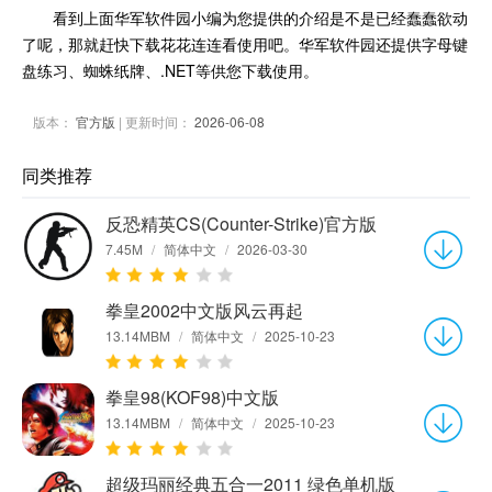
看到上面华军软件园小编为您提供的介绍是不是已经蠢蠢欲动
了呢，那就赶快下载花花连连看使用吧。华军软件园还提供字母键
盘练习、蜘蛛纸牌、.NET等供您下载使用。
版本：
官方版
| 更新时间：
2026-06-08
同类推荐
反恐精英CS(Counter-Strike)官方版
7.45M
/
简体中文
/
2026-03-30
拳皇2002中文版风云再起
13.14MBM
/
简体中文
/
2025-10-23
拳皇98(KOF98)中文版
13.14MBM
/
简体中文
/
2025-10-23
超级玛丽经典五合一2011 绿色单机版