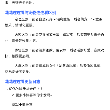
限，关键关卡再用。
花花连连看与宠物连连看区别
定位区别：前者自然花卉 + 治愈益智；后者萌宠 IP + 童趣
娱乐，情感化更强。
内容区别：前者花卉图鉴丰富、偏写实；后者萌宠头像卡通
化，部分带收集元素。
体验区别：前者清新雅致、偏安静；后者活泼可爱、音效欢
快、氛围更热闹。
人群区别：前者偏成熟女性 / 治愈系玩家；后者低龄儿童、
萌系爱好者更多。
花花连连看更新日志
1. 优化的脚步从未停止！
2. 更多小惊喜等你来发现~
华军小编推荐：