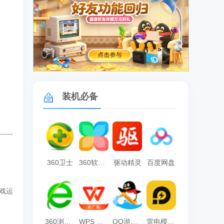
广告
装机必备
360卫士
360软件管家
驱动精灵
百度网盘
戏运
360浏览器
WPS Office
QQ游戏大厅
雷电模拟器