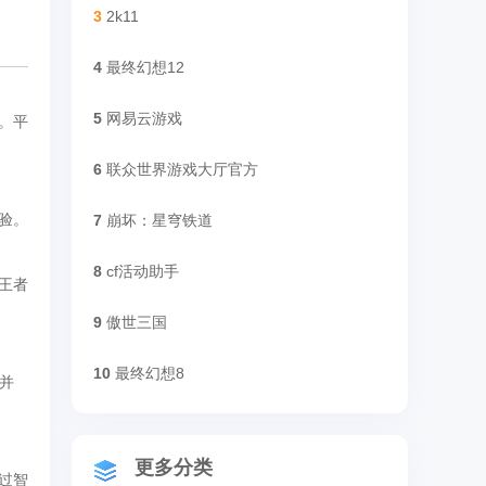
3
2k11
4
最终幻想12
5
网易云游戏
。平
6
联众世界游戏大厅官方
验。
7
崩坏：星穹铁道
8
cf活动助手
王者
9
傲世三国
10
最终幻想8
并
更多分类
过智