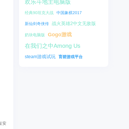
欢乐斗地主电脑版
经典90坦克大战
中国象棋2017
战火英雄2中文无敌版
新仙剑奇侠传
Gogo游戏
奶块电脑版
在我们之中Among Us
steam游戏试玩
育碧游戏平台
址安