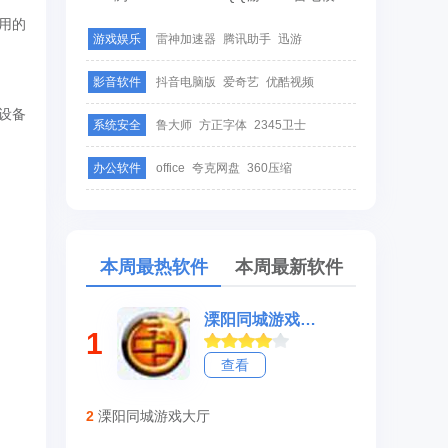
用的
游戏娱乐
雷神加速器
腾讯助手
迅游
影音软件
抖音电脑版
爱奇艺
优酷视频
设备
系统安全
鲁大师
方正字体
2345卫士
办公软件
office
夸克网盘
360压缩
本周最热软件
本周最新软件
溧阳同城游戏大厅
1
查看
2
溧阳同城游戏大厅