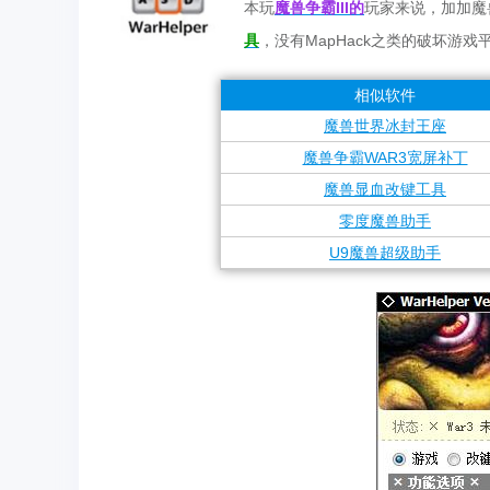
本玩
魔兽争霸III的
玩家来说，加加魔
具
，没有MapHack之类的破坏游
相似软件
魔兽世界冰封王座
魔兽争霸WAR3宽屏补丁
魔兽显血改键工具
零度魔兽助手
U9魔兽超级助手