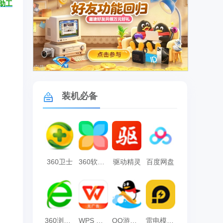
助工
广告
装机必备
360卫士
360软件管家
驱动精灵
百度网盘
360浏览器
WPS Office
QQ游戏大厅
雷电模拟器