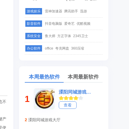
游戏娱乐
雷神加速器
腾讯助手
迅游
影音软件
抖音电脑版
爱奇艺
优酷视频
系统安全
鲁大师
方正字体
2345卫士
办公软件
office
夸克网盘
360压缩
本周最热软件
本周最新软件
溧阳同城游戏大厅
1
也不
查看
键产
2
溧阳同城游戏大厅
是使