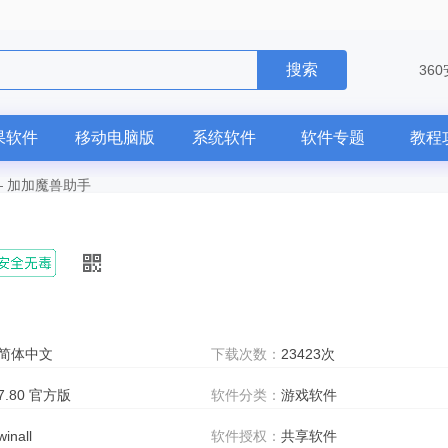
搜索
36
果软件
移动电脑版
系统软件
软件专题
教程
—
加加魔兽助手
简体中文
下载次数：
23423次
7.80 官方版
软件分类：
游戏软件
winall
软件授权：
共享软件