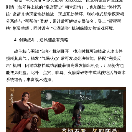
剧情（如即将上线的 “皇宫野史” 朝堂剧情），也能通过 “路牌系
统” 邀请其他玩家协助挑战，形成互助循环。联机模式新增探索积
分系统与 “帮帮值” 奖励，累计后可解锁专属侠名，登上 “帮帮帮
榜” 彰显荣耀，同时设有 “江湖清誉” 机制保障友善游戏环境。
4. 创新战斗，逆风翻盘有策略
战斗核心围绕 “卸势” 机制展开，找准时机可卸掉敌人攻击并
损耗其真气，触发 “气竭状态” 后可发动处决技能。搭配 “完美反
击” 机制，闪避或格挡成功后能获得高爆发输出机会，让弱势方也
能逆风翻盘。此外，点穴、唤鸟、火箭爆破等中式武侠绝活与奇术
系统结合，丰富战术选择。