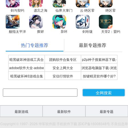
剑与契约
遗忘之海
仙界大掌门
云·绝区零
绝区零
舰指太平洋
辉烬
异环
剑玲珑
天堂2：盟约
热门专题推荐
最新专题推荐
暗黑破坏神游戏工具合
团购软件合集专区
p2p种子搜索神器下载-
adobe软件大全-adobe
安全上网大全
浏览器电脑版下载-浏览
集
P2P种子搜索神器专题
暗黑破坏神3游戏合集
安信行情软件
按键精灵软件哪个好?
全系列软件下载-adobe
器下载合集
按键精灵软件合集
软件下载
最新游戏
最新软件
最新专题
Copyright © 1997- 2026 华军软件园 手机软件下载 苏ICP备16008348号 不良信息举