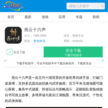
首页
最新
游戏
应用
专题
新闻
燕云十六声
大小：1986.56M
语言：简体中文
类别：
角色扮演
系统：Android
安全下载
安全下载
下载手机助手
下载手机助手，可在手机助手中下载目标软件，下载更安全
燕云十六声是一款五代十国背景的开放世界武侠手游，打破门
派束缚，支持多武器自由切换与武学偷师。百万平米无缝地图可随
心探索，兼具中式谜题、民俗玩法与策略战斗，还能组队冒险或独
自书写侠义故事。多维养成与真实江湖氛围，带来沉浸式、个性化
的武侠体验。