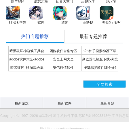
剑与契约
遗忘之海
仙界大掌门
云·绝区零
绝区零
舰指太平洋
辉烬
异环
剑玲珑
天堂2：盟约
热门专题推荐
最新专题推荐
暗黑破坏神游戏工具合
团购软件合集专区
p2p种子搜索神器下载-
adobe软件大全-adobe
安全上网大全
浏览器电脑版下载-浏览
集
P2P种子搜索神器专题
暗黑破坏神3游戏合集
安信行情软件
按键精灵软件哪个好?
全系列软件下载-adobe
器下载合集
按键精灵软件合集
软件下载
最新游戏
最新软件
最新专题
Copyright © 1997- 2026 华军软件园 手机软件下载 苏ICP备16008348号 不良信息举
报邮箱：news@onlinedown.net