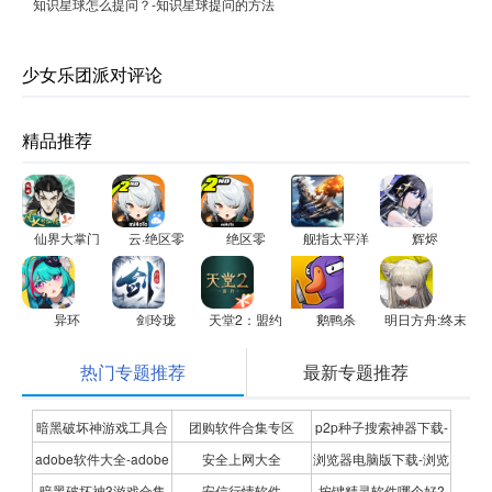
知识星球怎么提问？-知识星球提问的方法
少女乐团派对评论
精品推荐
仙界大掌门
云·绝区零
绝区零
舰指太平洋
辉烬
异环
剑玲珑
天堂2：盟约
鹅鸭杀
明日方舟:终末地
热门专题推荐
最新专题推荐
暗黑破坏神游戏工具合
团购软件合集专区
p2p种子搜索神器下载-
adobe软件大全-adobe
安全上网大全
浏览器电脑版下载-浏览
集
P2P种子搜索神器专题
暗黑破坏神3游戏合集
安信行情软件
按键精灵软件哪个好?
全系列软件下载-adobe
器下载合集