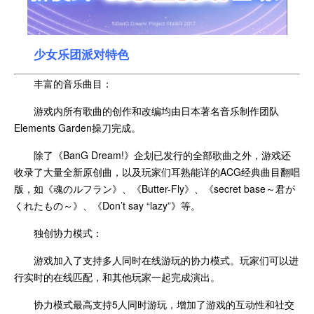
少女乐团派对特色
丰富的音乐曲目：
游戏内所有歌曲的创作和改编均由日本著名音乐制作团队
Elements Garden操刀完成。
除了《BanG Dream!》企划已发行的全部歌曲之外，游戏还
收录了大量全新原创曲，以及玩家们耳熟能详的ACG经典曲目翻唱
版，如《魂のルフラン》、《Butter-Fly》、《secret base～君が
くれたもの～》、《Don’t say “lazy”》等。
独创协力模式：
游戏加入了支持多人同时在线游玩的协力模式。玩家们可以进
行实时的在线匹配，和其他玩家一起完成演出。
协力模式最高支持5人同时游玩，增加了游戏的互动性和社交