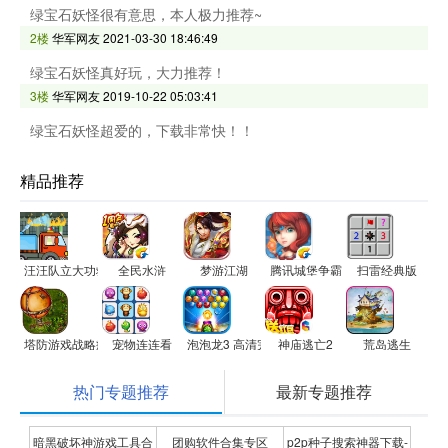
绿宝石妖怪很有意思，本人极力推荐~
2楼
华军网友
2021-03-30 18:46:49
绿宝石妖怪真好玩，大力推荐！
3楼
华军网友
2019-10-22 05:03:41
绿宝石妖怪超爱的，下载非常快！！
精品推荐
汪汪队立大功救火救援小游戏
全民水浒
梦游江湖
腾讯城堡争霸
扫雷经典版
塔防游戏战略疯狂网游
宠物连连看
泡泡龙3 高清完美版
神庙逃亡2
荒岛逃生
热门专题推荐
最新专题推荐
暗黑破坏神游戏工具合
团购软件合集专区
p2p种子搜索神器下载-