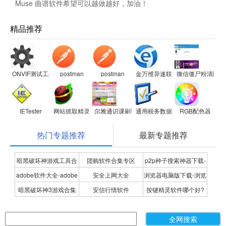
Muse 曲谱软件希望可以越做越好，加油！
精品推荐
ONVIF测试工具(ONVIF Device Test Tool)
postman
postman
金万维异速联客户端
微信僵尸粉清除器
IETester
网站抓取精灵
尔雅通识课刷课助手2017
通用税务数据采集软件
RGB配色器
热门专题推荐
最新专题推荐
暗黑破坏神游戏工具合
团购软件合集专区
p2p种子搜索神器下载-
adobe软件大全-adobe
安全上网大全
浏览器电脑版下载-浏览
集
P2P种子搜索神器专题
暗黑破坏神3游戏合集
安信行情软件
按键精灵软件哪个好?
全系列软件下载-adobe
器下载合集
按键精灵软件合集
软件下载