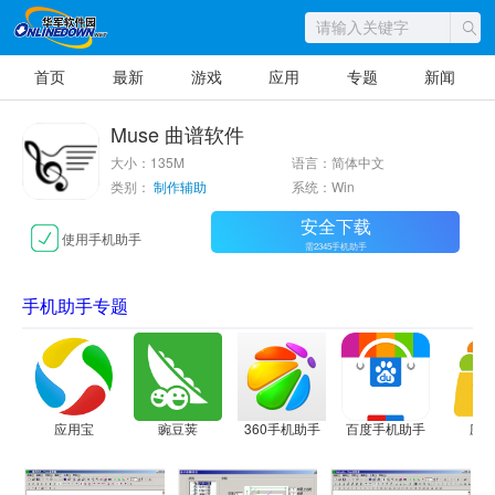
首页
最新
游戏
应用
专题
新闻
Muse 曲谱软件
大小：135M
语言：简体中文
类别：
制作辅助
系统：Win
安全下载
使用手机助手
需2345手机助手
手机助手专题
应用宝
豌豆荚
360手机助手
百度手机助手
应