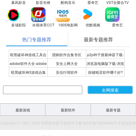
暴风影音
影音先锋
酷狗音乐
爱奇艺
VST全聚合TV版
多瑙影院
央视体育CCTV5
1905电影网
优酷视频
爱奇艺
热门专题推荐
最新专题推荐
暗黑破坏神游戏工具合
团购软件合集专区
p2p种子搜索神器下载-
adobe软件大全-adobe
安全上网大全
浏览器电脑版下载-浏览
集
P2P种子搜索神器专题
暗黑破坏神3游戏合集
安信行情软件
按键精灵软件哪个好?
全系列软件下载-adobe
器下载合集
按键精灵软件合集
软件下载
最新游戏
最新软件
最新专题
Copyright © 1997- 2026 华军软件园 手机软件下载 苏ICP备16008348号 不良信息举