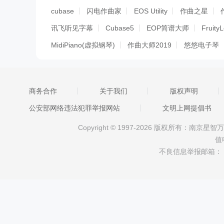
cubase
闪电作曲家
EOS Utility
作曲之星
讯飞听见字幕
Cubase5
EOP简谱大师
Fruity
MidiPiano(虚拟钢琴)
作曲大师2019
悠悠电子琴
电脑键盘钢琴软件(弹钢琴小游戏)
FL Studio
word
简谱作曲软件
作曲大师音乐梦想家简线吉他四线版
商务合作
关于我们
版权声明
音乐梦想家全能简谱五线谱作曲软件2016
EOP 人
公安部网络违法犯罪举报网站
文明上网提倡书
残月36键MIDI电子琴软件
irrKlang For Mac（64bit
Copyright © 1997-2026 版权所有：南
Ashampoo Burning Studio 8
Spectro Signal Genera
值
RealTime Composer
LightMan Writer
MegaMind
不良信息举报邮箱：