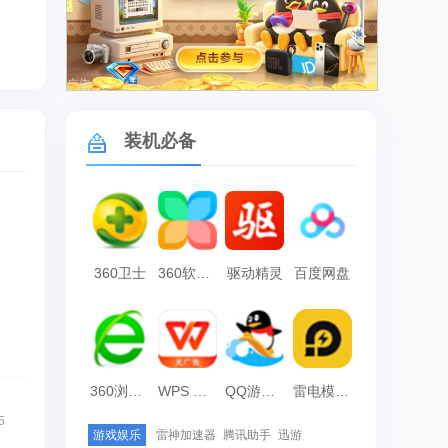
广告
装机必备
360卫士
360软件管家
驱动精灵
百度网盘
360浏览器
WPS Office
QQ游戏大厅
雷电模拟器
5
游戏娱乐
雷神加速器
腾讯助手
迅游