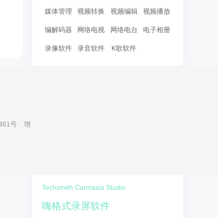
媒体管理
视频转换
视频编辑
视频播放
编解码器
网络电视
网络电台
电子相册
录像软件
录音软件
K歌软件
华军热搜
会声会影X10（视频制作软
461号
增
件）
FL Studio(水果软件)
GoldWave
guitar pro 7
Techsmith Camtasia Studio
嗨格式录屏软件