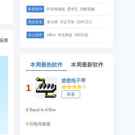
影音软件
抖音电脑版
爱奇艺
优酷视频
系统安全
鲁大师
方正字体
2345卫士
办公软件
office
夸克网盘
360压缩
/应用
本周最热软件
本周最新软件
悠悠电子琴
1
查看
2
Band in A Box
3
闪电作曲家