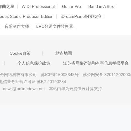
作曲之星
WIDI Professional
Guitar Pro
Band in A Box
Loops Studio Producer Edition
iDreamPiano钢琴模拟
音乐制作大师
LRC歌词文件转换器
s2vice
电脑键盘钢琴
GenieSoft
CuteMIDI简谱作曲家(共享版)
音乐梦想家尤克里里简谱免费软件
恒乐交响曲
恒音电子琴
Cookie政策
站点地图
人钢琴谱
EOP 录像大师
酷音传送
嗨嗨电台
吉他谱管理器
个人信息保护政策
江苏省网络违法和有害信息举报平台
）
GuitarTools
Boxoft Duplicate Music Finder
Sync iOS
京星智万合网络科技有限公司
苏ICP备16008348号
苏公网安备 32011202000
tor
Capriccio
Maestro Notation
GuitarTab Maestro
电信业务经营许可证:苏B2-20190284
 Writer
BD Author
ScreenClue 2013 Essential
news@onlinedown.net
本站由华为云提供云计算支持