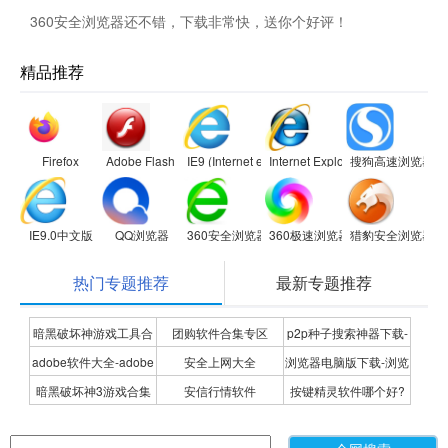
360安全浏览器还不错，下载非常快，送你个好评！
精品推荐
Firefox
Adobe Flash Player
IE9 (Internet explorer 9)
Internet Explorer 8
搜狗高速浏览器
IE9.0中文版
QQ浏览器
360安全浏览器
360极速浏览器
猎豹安全浏览器
热门专题推荐
最新专题推荐
暗黑破坏神游戏工具合
团购软件合集专区
p2p种子搜索神器下载-
adobe软件大全-adobe
安全上网大全
浏览器电脑版下载-浏览
集
P2P种子搜索神器专题
暗黑破坏神3游戏合集
安信行情软件
按键精灵软件哪个好?
全系列软件下载-adobe
器下载合集
按键精灵软件合集
软件下载