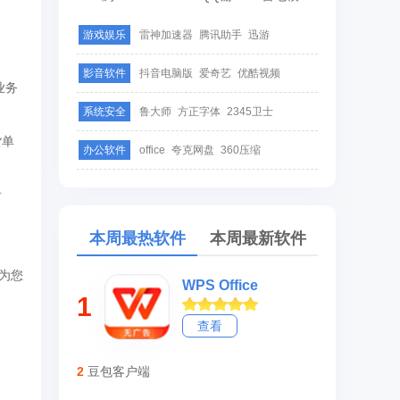
游戏娱乐
雷神加速器
腾讯助手
迅游
影音软件
抖音电脑版
爱奇艺
优酷视频
业务
系统安全
鲁大师
方正字体
2345卫士
货单
办公软件
office
夸克网盘
360压缩
看
本周最热软件
本周最新软件
为您
WPS Office
1
查看
2
豆包客户端