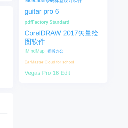
NiceLabel条码标签设计软件
guitar pro 6
pdfFactory Standard
CorelDRAW 2017矢量绘
图软件
iMindMap
福昕办公
EarMaster Cloud for school
Vegas Pro 16 Edit