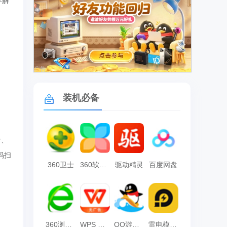
存解
广告
装机必备
计、
码扫
360卫士
360软件管家
驱动精灵
百度网盘
360浏览器
WPS Office
QQ游戏大厅
雷电模拟器