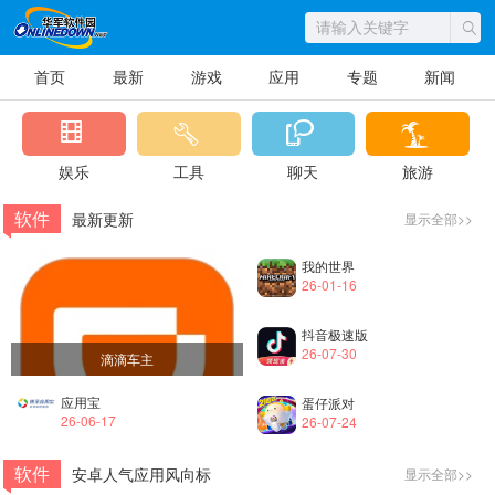
首页
最新
游戏
应用
专题
新闻
娱乐
工具
聊天
旅游
软件
最新更新
显示全部>>
我的世界
26-01-16
抖音极速版
26-07-30
滴滴车主
应用宝
蛋仔派对
26-06-17
26-07-24
软件
安卓人气应用风向标
显示全部>>