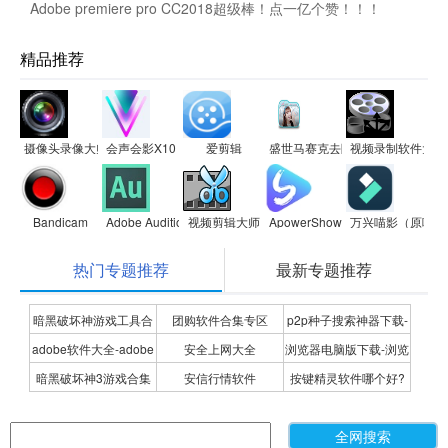
Adobe premiere pro CC2018超级棒！点一亿个赞！！！
精品推荐
摄像头录像大师
会声会影X10（视频制作软件）
爱剪辑
盛世马赛克去除工具
视频录制软件大师
Bandicam
Adobe Audition CC 2019
视频剪辑大师
ApowerShow
万兴喵影（原喵影
热门专题推荐
最新专题推荐
暗黑破坏神游戏工具合
团购软件合集专区
p2p种子搜索神器下载-
adobe软件大全-adobe
安全上网大全
浏览器电脑版下载-浏览
集
P2P种子搜索神器专题
暗黑破坏神3游戏合集
安信行情软件
按键精灵软件哪个好?
全系列软件下载-adobe
器下载合集
按键精灵软件合集
软件下载