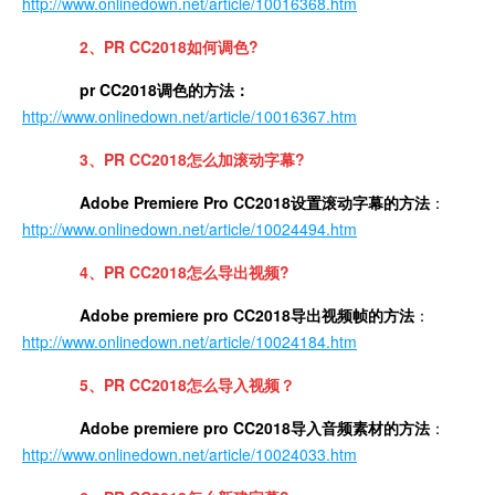
http://www.onlinedown.net/article/10016368.htm
2、PR CC2018如何调色?
pr CC2018调色的方法：
http://www.onlinedown.net/article/10016367.htm
3、
PR CC2018怎么加滚动字幕?
Adobe Premiere Pro CC2018设置滚动字幕的方法
：
http://www.onlinedown.net/article/10024494.htm
4、PR CC2018怎么导出视频?
Adobe premiere pro CC2018导出视频帧的方法
：
http://www.onlinedown.net/article/10024184.htm
5、PR CC2018怎么导入视频？
Adobe premi
ere pro CC2018导入音频素材的方法
：
http://www.onlinedown.net/article/10024033.htm