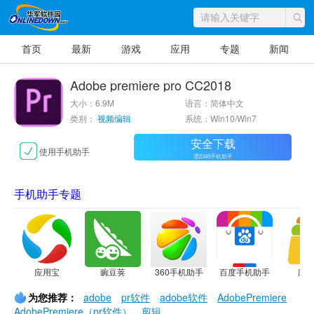
首页
最新
游戏
应用
专题
新闻
Adobe premiere pro CC2018
大小：6.9M
语言：简体中文
类别：
视频编辑
系统：Win10/Win7
安全下载
使用手机助手
需2345手机助手
手机助手专题
应用宝
豌豆荚
360手机助手
百度手机助手
应
为您推荐：
adobe
pr软件
adobe软件
AdobePremiere
AdobePremiere（pr软件）
剪辑