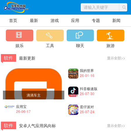
首页
最新
游戏
应用
专题
新闻
娱乐
工具
聊天
旅游
软件
最新更新
显示全部>>
我的世界
26-01-16
抖音极速版
26-07-30
滴滴车主
应用宝
蛋仔派对
26-06-17
26-07-24
软件
安卓人气应用风向标
显示全部>>