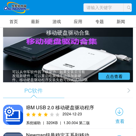
首页
最新
游戏
应用
专题
新闻
移动硬盘驱动合集
如果想在电脑之间转存大量的文件，这是
就需要移动硬盘了，如果移动硬盘无法识别，
可以从华军软件园下载驱动。如果安装后没有
发现新硬件，可以重启电脑或手动添加新硬
点击查看
件。移动硬盘驱动程序安装失败可以试试360驱
动大师或是驱动精灵自动安装驱动。现在市面
上移动硬盘驱动软件非常多，移动硬盘驱动哪
PC软件
个好？以下是华军小编为大家整理的移动硬盘
驱动合集，用户可以根据自己需要进行选择下
载。
IBM USB 2.0 移动硬盘驱动程序
2024-12-23
查看
系统辅助
|
320KB
|
1.30.004 第二版
Newman纽曼稳定王系列移动硬盘盒驱动