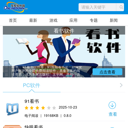
首页
最新
游戏
应用
专题
新闻
看书软件
华军软件园为您提供官方绿色免费看书软
件下载，平时最受大家欢迎的看书软件主要有
熊猫看书 、91熊猫看书 、咪香爱看书 、 神马
看书 、91看书软件等，91熊猫看书是一款深受
用户好评的全能免费阅读软件，具备丰富的阅
点击查看
读资源，成为多家出版社、文学网、原创小说
网指定的手机发行唯一合作伙伴，每周有超过2
00家出版社、企业和个人向熊猫看书上千万的
PC软件
用户提供大量免费或收费的新闻、杂志、图
书、小说与漫画。
91看书
2025-10-23
查看
电子阅读
|
19168KB
|
0.8.0
快眼看书