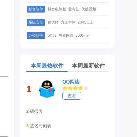
影音软件
抖音电脑版
爱奇艺
优酷视频
系统安全
鲁大师
方正字体
2345卫士
办公软件
office
夸克网盘
360压缩
本周最热软件
本周最新软件
QQ阅读
1
查看
2
研报客
3
盛名时刻表