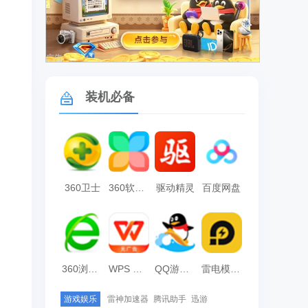
广告
装机必备
360卫士
360软件管家
驱动精灵
百度网盘
360浏览器
WPS Office
QQ游戏大厅
雷电模拟器
游戏娱乐
雷神加速器
腾讯助手
迅游