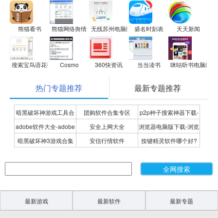
熊猫看书
熊猫网络舆情监测
无线苏州电脑版
盛名时刻表
天天新闻
搜索宝鸟语花香在线音乐收音机
Cosmo
360快资讯
当当读书
咪咕听书电脑版
热门专题推荐
最新专题推荐
暗黑破坏神游戏工具合
团购软件合集专区
p2p种子搜索神器下载-
adobe软件大全-adobe
安全上网大全
浏览器电脑版下载-浏览
集
P2P种子搜索神器专题
暗黑破坏神3游戏合集
安信行情软件
按键精灵软件哪个好?
全系列软件下载-adobe
器下载合集
按键精灵软件合集
软件下载
最新游戏
最新软件
最新专题