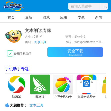
首页
最新
游戏
应用
专题
新闻
文本朗读专家
大小：0.51M
语言：简体中文
类别：
阅读工具
系统：Winxp/vista/win7/2000/2003
安全下载
使用手机助手
需2345手机助手
手机助手专题
应用宝
豌豆荚
360手机助手
百度手机助手
应
为您推荐：
文本工具