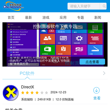
首页
最新
游戏
应用
专题
新闻
控制面板软件下载专题
华军软家园为小伙伴提供控制面板的从入
门到精通等软件教程专题。控制面板（control
panel）是Windows图形用户界面一部分，可通
过开始菜单访问。它允许用户查看并操作基本
的系统设置，比如添加/删除软件，控制用户帐
户，更改辅助功能选项。在系统中我们可以
在“开始”菜单栏打开控制面板，另外对于XP系
统的用户，还可以在地址栏中直接输入“控制面
点击查看
板”来将其打开。
PC软件
DirectX
2024-12-23
查看
系统辅助
|
249.61KB
|
12.0 控制面板