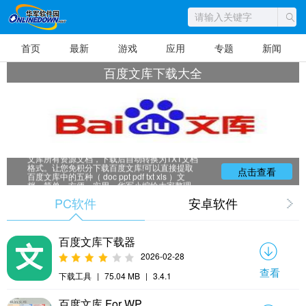
首页
最新
游戏
应用
专题
新闻
百度文库下载大全
百度文库下载大全，集成百度文库搜索功
能，可同步搜索百度文库，并免积分下载百度
文库所有资源文档，下载后自动转换为TXT文档
格式。让您免积分下载百度文库!可以直接提取
点击查看
百度文库中的五种（ doc ppt pdf txt xls ）文
档，简单、方便、实用。华军小编给大家整理
推荐了各类免费的百度文库下载大全软件，赶
PC软件
安卓软件
快来下载吧！
百度文库下载器
2026-02-28
查看
下载工具
|
75.04 MB
|
3.4.1
百度文库 For WP