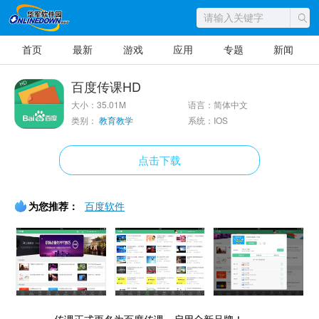
首页
最新
游戏
应用
专题
新闻
百度传课HD
大小：35.01M
语言：简体中文
类别：
教育教学
系统：IOS
点击下载
为您推荐：
百度软件
传课正式更名为百度传课，启用全新品牌！