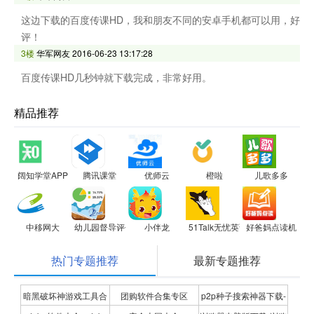
这边下载的百度传课HD，我和朋友不同的安卓手机都可以用，好
评！
3楼
华军网友
2016-06-23 13:17:28
百度传课HD几秒钟就下载完成，非常好用。
精品推荐
阔知学堂APP
腾讯课堂
优师云
橙啦
儿歌多多
中移网大
幼儿园督导评估
小伴龙
51Talk无忧英语
好爸妈点读机
热门专题推荐
最新专题推荐
暗黑破坏神游戏工具合
团购软件合集专区
p2p种子搜索神器下载-