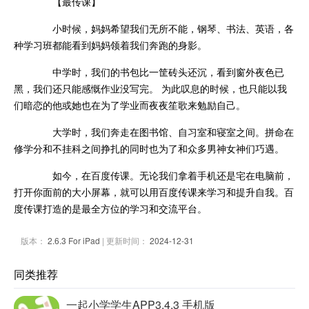
【最传课】
小时候，妈妈希望我们无所不能，钢琴、书法、英语，各
种学习班都能看到妈妈领着我们奔跑的身影。
中学时，我们的书包比一筐砖头还沉，看到窗外夜色已
黑，我们还只能感慨作业没写完。 为此叹息的时候，也只能以我
们暗恋的他或她也在为了学业而夜夜笙歌来勉励自己。
大学时，我们奔走在图书馆、自习室和寝室之间。拼命在
修学分和不挂科之间挣扎的同时也为了和众多男神女神们巧遇。
如今，在百度传课。无论我们拿着手机还是宅在电脑前，
打开你面前的大小屏幕，就可以用百度传课来学习和提升自我。百
度传课打造的是最全方位的学习和交流平台。
版本：
2.6.3 For iPad
| 更新时间：
2024-12-31
同类推荐
一起小学学生APP3.4.3 手机版