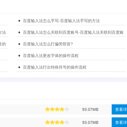
百度输入法怎么手写-百度输入法手写的方法
方法
百度输入法怎么关联到百度账号-百度输入法关联到百度账
号的方法
音的
百度输入法怎么打偏旁部首?
百度输入法更改字体的操作流程
百度输入法打出特殊符号的操作流程
93.07MB
查看详
93.07MB
查看详