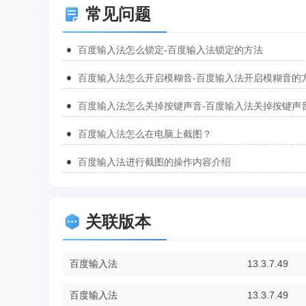
常见问题
百度输入法怎么锁定-百度输入法锁定的方法
百度输入法怎么开启模糊音-百度输入法开启模糊音的
百度输入法怎么关掉按键声音-百度输入法关掉按键声
方法
百度输入法怎么在电脑上截图？
百度输入法进行截图的操作内容介绍
关联版本
百度输入法
13.3.7.49
百度输入法
13.3.7.49