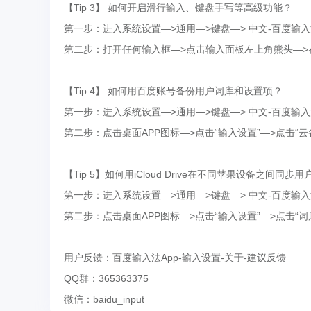
【Tip 3】 如何开启滑行输入、键盘手写等高级功能？
第一步：进入系统设置—>通用—>键盘—> 中文-百度输入
第二步：打开任何输入框—>点击输入面板左上角熊头—>
【Tip 4】 如何用百度账号备份用户词库和设置项？
第一步：进入系统设置—>通用—>键盘—> 中文-百度输入
第二步：点击桌面APP图标—>点击“输入设置”—>点击“云
【Tip 5】如何用iCloud Drive在不同苹果设备之间同步
第一步：进入系统设置—>通用—>键盘—> 中文-百度输入
第二步：点击桌面APP图标—>点击“输入设置”—>点击“词库设
用户反馈：百度输入法App-输入设置-关于-建议反馈
QQ群：365363375
微信：baidu_input