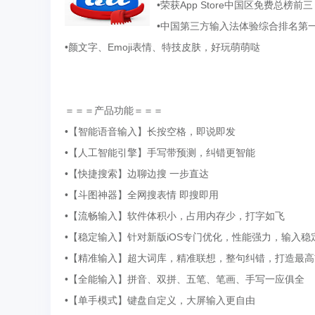
•荣获App Store中国区免费总榜前三
•中国第三方输入法体验综合排名第一 
•颜文字、Emoji表情、特技皮肤，好玩萌萌哒
＝＝＝产品功能＝＝＝
•【智能语音输入】长按空格，即说即发
•【人工智能引擎】手写带预测，纠错更智能
•【快捷搜索】边聊边搜 一步直达
•【斗图神器】全网搜表情 即搜即用
•【流畅输入】软件体积小，占用内存少，打字如飞
•【稳定输入】针对新版iOS专门优化，性能强力，输入稳
•【精准输入】超大词库，精准联想，整句纠错，打造最
•【全能输入】拼音、双拼、五笔、笔画、手写一应俱全
•【单手模式】键盘自定义，大屏输入更自由