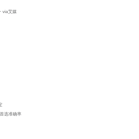
via艾媒
定
高首选准确率