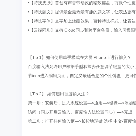
•【特技皮肤】首创有声音带动效的精致键盘，万款个性
•【特技颜文】提供最全最热最有趣的颜文字，让表达更有
•【特技字体】文字加上炫酷效果，百种特技样式，让表达
•【云端同步】支持iCloud同步和跨平台备份，输入习惯
【Tip 1】如何使用单手模式在大屏iPhone上进行输入？
百度输入法允许用户根据手型和握姿任意调节键盘的大小
节icon进入编辑页面，自定义最适合您的个性键盘，更可
【Tip 2】 如何启用百度输入法？
第一步：安装后，进入系统设置—>通用—>键盘—>添加键盘
访问（同步开启云输入、百度输入法设置同步）—>完成
第二步：打开任何输入框—>长按地球键 选择 中文-百度