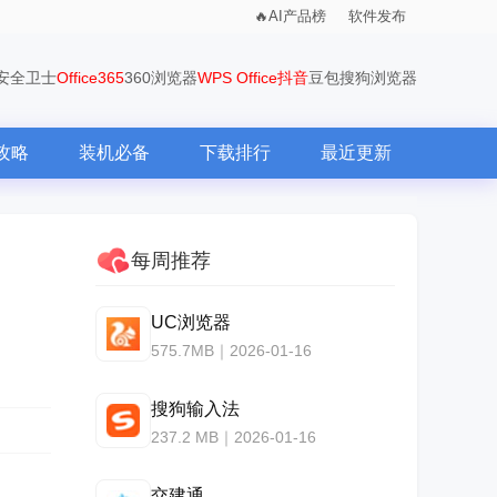
AI产品榜
软件发布
0安全卫士
Office365
360浏览器
WPS Office
抖音
豆包
搜狗浏览器
攻略
装机必备
下载排行
最近更新
每周推荐
UC浏览器
575.7MB｜2026-01-16
搜狗输入法
237.2 MB｜2026-01-16
交建通