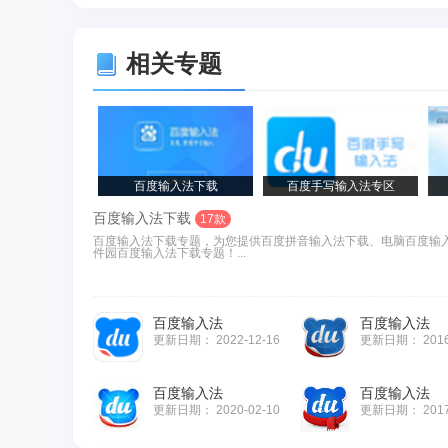
相关专题
百度输入法下载
百度手写输入法专区
百度输入法下载
17款
百度输入法下载专题，为您提供百度拼音输入法下载、电脑百度输入
件园百度输入法下载专题！...
百度输入法
百度输入法
更新日期：
2022-12-16
更新日期：
201
百度输入法
百度输入法
更新日期：
2020-02-10
更新日期：
201