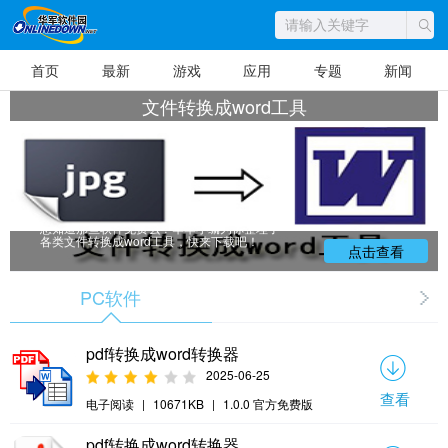
首页
最新
游戏
应用
专题
新闻
文件转换成word工具
文件转换成word工具，其中捷速图片文字
转换成word软件可以让你将图片文字转换成wo
rd，识别速度快，准确率高!我们可能常常会碰
到将图片文字转换成word的难题，通常要将图
片文字转换成word的图片，有些是扫描的，有
些是用相机拍下来的，但不能在电脑上编辑，
如果图片文字转换成word后就可以在电脑上编
辑了!想了解更多关于文件转换成word工具么？
想知道那些软件免费么？华军小编为你整理了
各类文件转换成word工具，快来下载吧！
点击查看
PC软件
pdf转换成word转换器
2025-06-25
查看
电子阅读
|
10671KB
|
1.0.0 官方免费版
pdf转换成word转换器