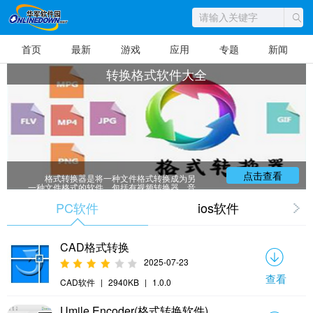
首页
最新
游戏
应用
专题
新闻
转换格式软件大全
点击查看
格式转换器是将一种文件格式转换成为另
一种文件格式的软件。包括有视频转换器、音
频转换器、图片格式转换器、图片转视频格式
转换器、文档格式转换器等等。本站提供多种
PC软件
ios软件
转换格式软件下载，希望小编整理的格式转换
软件能够帮到大家，有需要的朋友们赶紧来下
载吧！
CAD格式转换
2025-07-23
查看
CAD软件
|
2940KB
|
1.0.0
Umile Encoder(格式转换软件)