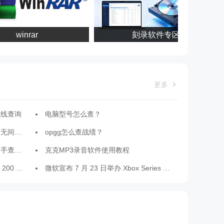
winrar
刻录软件专区
更多
在线查询
电脑型号怎么查？
的方法？
opgg怎么查战绩？
康的方法
克克MP3录音软件使用教程
游戏模式
微软宣布 7 月 23 日举办 Xbox Series X 游戏介绍会，新作《光环：无限》有望亮相