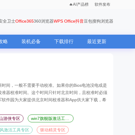
AI产品榜
软件发布
0安全卫士
Office365
360浏览器
WPS Office
抖音
豆包
搜狗浏览器
攻略
装机必备
下载排行
最近更新
时间，一般不需要手动校准。如果你的Bios电池没电或是
校准器校准时间。这个时间只针对北京时间，且校准时必须
软件园为大家提供北京时间校准器和App供大家下载，希
山游侠专区
win7旗舰版激活工具合集
风激活工具专区
驱动精灵专区