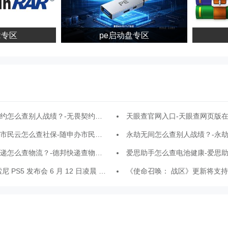
专区
pe启动盘专区
怎么查别人战绩？-无畏契约怎么全部聊天？
天眼查官网入口-天眼查网页版
民云怎么查社保-随申办市民云查社保的操作流程
永劫无间怎么查别人战绩？-永劫无间查别人战绩
递怎么查物流？-德邦快递查物流的方法
爱思助手怎么查电池健康-爱思助手查电池健
 PS5 发布会 6 月 12 日凌晨 4 点举行
《使命召唤： 战区》更新将支持 200 人