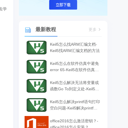
去学
最新教程
更多
Keil5怎么找ARM汇编文档-
Keil5找ARM汇编文档的方法
Keil5怎么在软件仿真中避免
error 65-Keil5在软件仿真中
避免error 65的方法
Keil5怎么解决无法将变量或
函数Go To到定义处-Keil5解
决无法将变量或函数Go To
到定义处的方法
Keil5怎么解决printf语句打印
空白问题-Keil5解决printf语
句打印空白问题的方法
office2016怎么激活密钥？-
office2016怎么安装？