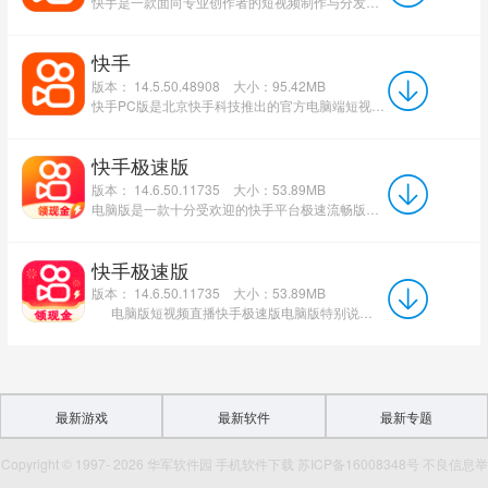
快手是一款面向专业创作者的短视频制作与分发平台，支持Windows、macOS、iOS、Android及鸿蒙系统。其核心...
快手
版本： 14.5.50.48908
大小：95.42MB
快手PC版是北京快手科技推出的官方电脑端短视频社交平台，专为Windows与Mac用户打造，账号数据与手机端实时互...
快手极速版
版本： 14.6.50.11735
大小：53.89MB
电脑版是一款十分受欢迎的快手平台极速流畅版。快手极速版最新版使用流畅，拥有海量魔性视频，精彩火爆，即时对...
快手极速版
版本： 14.6.50.11735
大小：53.89MB
电脑版短视频直播快手极速版电脑版特别说明：华军软件园提供的安装包中含有安卓模拟器和软件AP...
最新游戏
最新软件
最新专题
Copyright © 1997- 2026 华军软件园 手机软件下载 苏ICP备16008348号 不良信息举