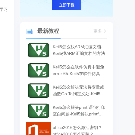
学习
最新教程
更多
Keil5怎么找ARM汇编文档-
Keil5找ARM汇编文档的方法
Keil5怎么在软件仿真中避免
error 65-Keil5在软件仿真中
避免error 65的方法
Keil5怎么解决无法将变量或
函数Go To到定义处-Keil5解
决无法将变量或函数Go To
到定义处的方法
Keil5怎么解决printf语句打印
空白问题-Keil5解决printf语
句打印空白问题的方法
office2016怎么激活密钥？-
office2016怎么安装？