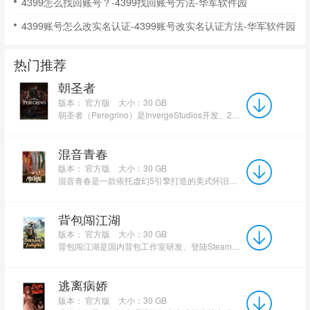
4399怎么找回账号？-4399找回账号方法-华军软件园
4399账号怎么改实名认证-4399账号改实名认证方法-华军软件园
热门推荐
朝圣者
版本： 官方版
大小：30 GB
朝圣者（Peregrino）是InvergeStudios开发、2026年登陆Steam的等距视角黑暗哥特风生存冒险单机游戏，融合...
混音青春
版本： 官方版
大小：30 GB
混音青春是一款依托虚幻5引擎打造的美式怀旧音乐叙事类互动游戏，游戏以90年代美国青少年夏日冒险故事...
背包闯江湖
版本： 官方版
大小：30 GB
背包闯江湖是国内背包工作室研发、登陆Steam、WeGame的武侠Roguelike策略单机游戏，2026年4月正式发...
逃离病娇
版本： 官方版
大小：30 GB