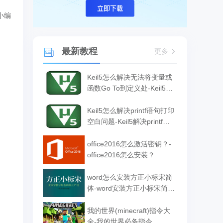
小编
最新教程
更多
Keil5怎么解决无法将变量或
函数Go To到定义处-Keil5解
决无法将变量或函数Go To
到定义处的方法
Keil5怎么解决printf语句打印
空白问题-Keil5解决printf语
句打印空白问题的方法
office2016怎么激活密钥？-
office2016怎么安装？
word怎么安装方正小标宋简
体-word安装方正小标宋简体
的方法
我的世界(minecraft)指令大
全-我的世界必备指令